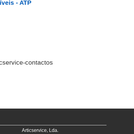
íveis - ATP
Articservice, Lda.