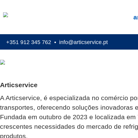
A
rticservice
Your journey, Our cooling solutions
+351 912 345 762
•
info@articservice.pt
Articservice
A Articservice, é especializada no comércio p
transportes, oferecendo soluções inovadoras e
Fundada em outubro de 2023 e localizada em Ve
crescentes necessidades do mercado de refrig
produtos.